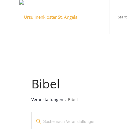
Start
Bibel
Veranstaltungen
Bibel
Veranstaltungen
Veranstaltungen
Bitte
für
Suche
Schlüsselwort