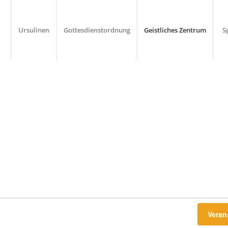
Ursulinen
Gottesdienstordnung
Geistliches Zentrum
S
Veran