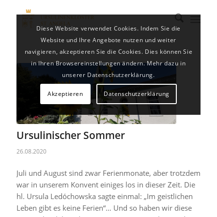
Diese Website verwendet Cookies. Indem Sie die
Website und Ihre Angebote nutzen und weiter
navigieren, akzeptieren Sie die Cookies. Dies können Sie
in Ihren Browsereinstellungen ändern. Mehr dazu in
unserer Datenschutzerklärung.
Akzeptieren
Datenschutzerklärung
Ursulinischer Sommer
26.08.2020
Juli und August sind zwar Ferienmonate, aber trotzdem
war in unserem Konvent einiges los in dieser Zeit. Die
hl. Ursula Ledóchowska sagte einmal: „Im geistlichen
Leben gibt es keine Ferien“… Und so haben wir diese