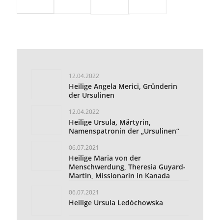
12.04.2022
Heilige Angela Merici, Gründerin
der Ursulinen
12.04.2022
Heilige Ursula, Märtyrin,
Namenspatronin der „Ursulinen“
06.07.2021
Heilige Maria von der
Menschwerdung, Theresia Guyard-
Martin, Missionarin in Kanada
06.07.2021
Heilige Ursula Ledóchowska
06.07.2021
Selige Elisabeth Theresia und ihre