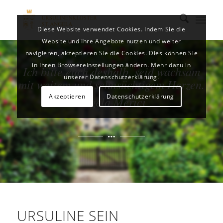
Diese Website verwendet Cookies. Indem Sie die
Website und Ihre Angebote nutzen und weiter
navigieren, akzeptieren Sie die Cookies. Dies können Sie
in Ihren Browsereinstellungen ändern. Mehr dazu in
Ich bitte euch deshalb, seid wachsam
unserer Datenschutzerklärung.
mit weitem und sehnsüchtigem Herzen.
Akzeptieren
Datenschutzerklärung
Angela Merici
URSULINE SEIN