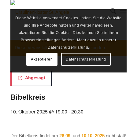
Diese Website verwendet Cookies. Indem Sie die Website
und Ihre Angebote nutzen und weiter navigieren,
akzeptieren Sie die Cookies. Dies können Sie in Ihren
Browsereinstellungen ändern. Mehr dazu in unserer
Diese Veranstaltung hat bereits stattgefunden.
Datenschutzerklärung.
Akzeptieren
Datenschutzerklärung
Abgesagt
Bibelkreis
10. Oktober 2025 @ 19:00
-
20:30
Der Bibelkreis findet am
26.09.
und
10.10. 2025
nicht statt!