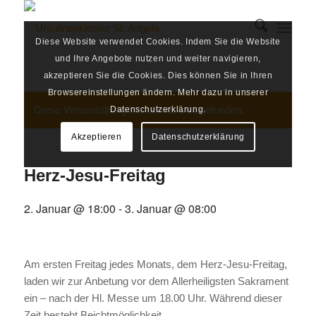
Diese Website verwendet Cookies. Indem Sie die Website
und Ihre Angebote nutzen und weiter navigieren,
akzeptieren Sie die Cookies. Dies können Sie in Ihren
Browsereinstellungen ändern. Mehr dazu in unserer
Diese Veranstaltung hat bereits stattgefunden.
Datenschutzerklärung.
Akzeptieren
Datenschutzerklärung
Herz-Jesu-Freitag
2. Januar @ 18:00
-
3. Januar @ 08:00
Am ersten Freitag jedes Monats, dem Herz-Jesu-Freitag,
laden wir zur Anbetung vor dem Allerheiligsten Sakrament
ein – nach der Hl. Messe um 18.00 Uhr. Während dieser
Zeit besteht Beichtmöglichkeit.