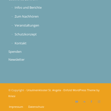
Infos und Berichte
Zum Nachhören
Veranstaltungen
Schutzkonzept
Kontakt
Spenden
Newsletter
© Copyright -
Ursulinenkloster St. Angela
-
Enfold WordPress Theme by
Kriesi
Impressum
Datenschutz