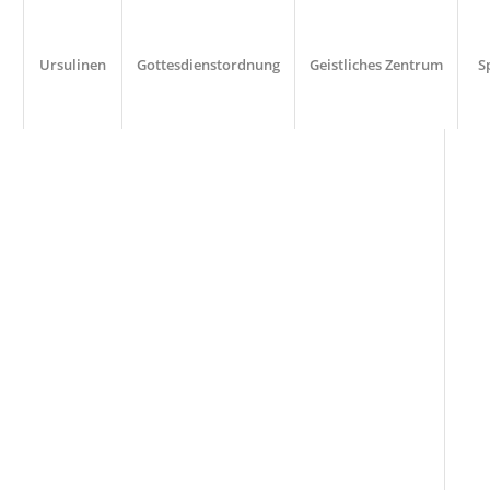
Ursulinen
Gottesdienstordnung
Geistliches Zentrum
S