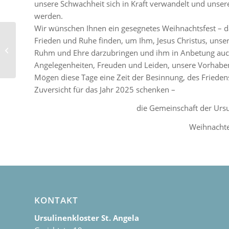
unsere Schwachheit sich in Kraft verwandelt und unser
werden.
Wir wünschen Ihnen ein gesegnetes Weihnachtsfest – das
Weihnachten, Silvester
Frieden und Ruhe finden, um Ihm, Jesus Christus, unser
und Neujahr –
Ruhm und Ehre darzubringen und ihm in Anbetung auc
Gottesdienste in
Angelegenheiten, Freuden und Leiden, unsere Vorhabe
unserer Kirche
Mögen diese Tage eine Zeit der Besinnung, des Frieden
Zuversicht für das Jahr 2025 schenken –
die Gemeinschaft der Ursu
Weihnacht
KONTAKT
Ursulinenkloster St. Angela