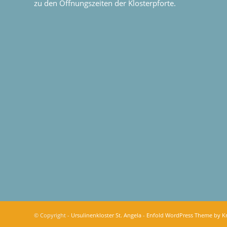
zu den Öffnungszeiten der Klosterpforte.
© Copyright -
Ursulinenkloster St. Angela
-
Enfold WordPress Theme by Kr