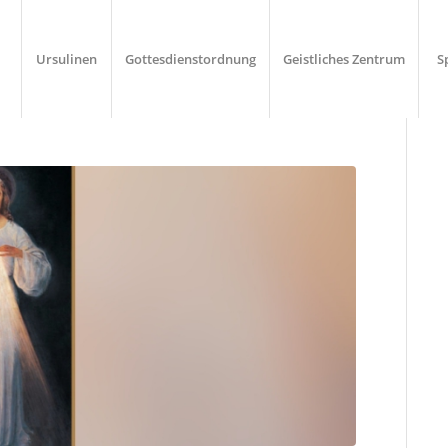
Ursulinen
Gottesdienstordnung
Geistliches Zentrum
S