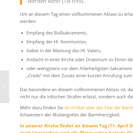
werden kann
(TB 699).
Um an diesem Tag einen vollkommenen Ablass zu erlan
werden:
Empfang des Bußsakraments,
Empfang der Hl. Kommunion,
Gebet in der Meinung des Hl. Vaters,
Andacht in einer Kirche oder Oratorium zu Ehren de
oder wenigstens vor dem Allerheiligsten Sakrament 
„Credo“ mit dem Zusatz einer kurzen Anrufung zum
Christus ist
Das besondere an diesem vollkommenen Ablass ist, d
auferstanden. Halleluja!
nicht nur die irdischen Strafen erlässt, sondern auch di
Mehr dazu finden Sie
im Artikel über das Fest der Barm
Schwestern der Muttergottes der Barmherzigkeit.
In unserer Kirche findet an diesem Tag (11. April 
statt (inzwischen sind alle Plätze schon belegt). 