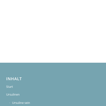
INHALT
Start
Ursulinen
Ursuline sein