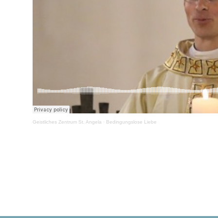
Geistliches Zentrum St. Angela
·
Bedingungslose Liebe