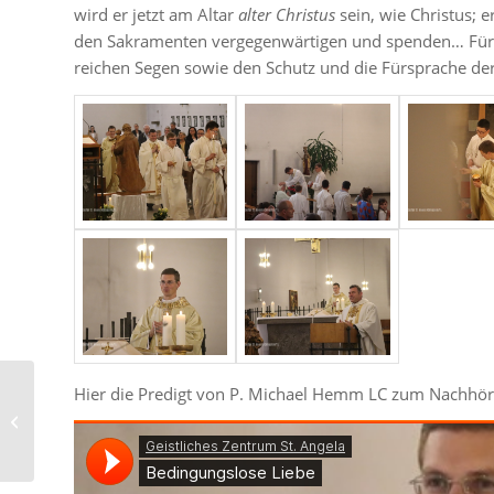
wird er jetzt am Altar
alter Christus
sein, wie Christus; 
den Sakramenten vergegenwärtigen und spenden… Für d
reichen Segen sowie den Schutz und die Fürsprache de
Hier die Predigt von P. Michael Hemm LC zum Nachhör
Info-Nachmittag im
Kloster